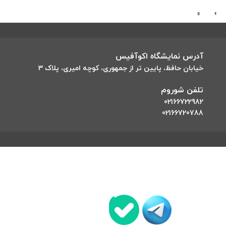
»
›
آدرس نمایشگاه اکوآفیس
خیابان حافظ، پایین تر از جمهوری، کوچه امیری، پلاک 3
تلفن شوروم
02166722982
02166720788