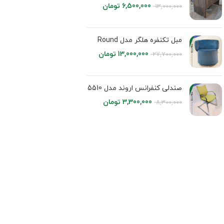
6,500,000
تومان
13,000,000
مبل تکنفره هلگر مدل Round
13,000,000
تومان
27,700,000
صندلی کنفرانس اروند مدل 5510
3,300,000
تومان
8,300,000