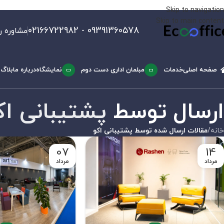
Skip to navigation
Skip to main content
09391360578 - 02166722982
مشاوره ر
صفحه اصلی
خدمات
مبلمان اداری دست دوم
نمایشگاه
درباره ما
بلاگ
ارسال توسط
پشتیبانی اک
خانه
/
مقالات ارسال شده توسط پشتیبانی اکو
07
14
مرداد
مرداد