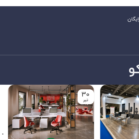
ایگان
و
30
تیر