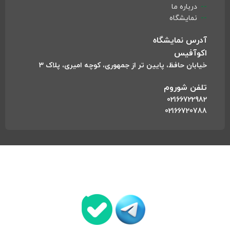
درباره ما
نمایشگاه
آدرس نمایشگاه
اکوآفیس
خیابان حافظ، پایین تر از جمهوری، کوچه امیری، پلاک 3
تلفن شوروم
02166722982
02166720788