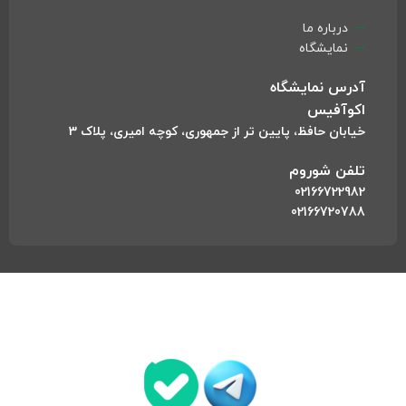
درباره ما
نمایشگاه
آدرس نمایشگاه
اکوآفیس
خیابان حافظ، پایین تر از جمهوری، کوچه امیری، پلاک 3
تلفن شوروم
02166722982
02166720788