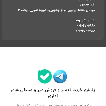
اکوآفیس
خیابان حافظ، پایین تر از جمهوری، کوچه امیری، پلاک 3
تلفن شوروم
02166722982
02166720788
پلتفرم خرید، تعمیر و فروش میز و صندلی های
اداری
مشاهده محصولات به همراه قیمت در کانال تلگرام و بله